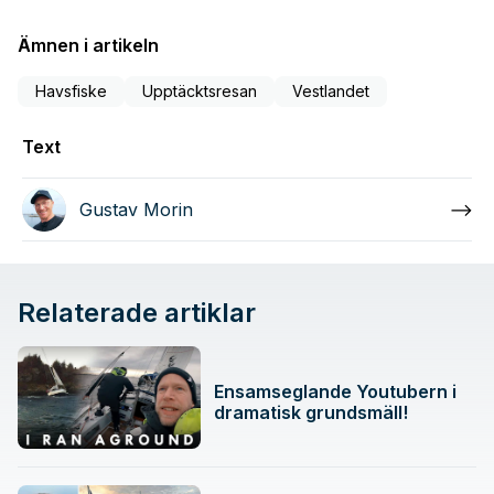
27
seconds
Ämnen i artikeln
Havsfiske
Upptäcktsresan
Vestlandet
Text
Gustav Morin
Relaterade artiklar
Ensamseglande Youtubern i
dramatisk grundsmäll!