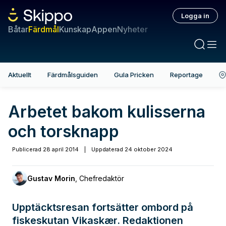
Logga in
Båtar
Färdmål
Kunskap
Appen
Nyheter
Aktuellt
Färdmålsguiden
Gula Pricken
Reportage
Arbetet bakom kulisserna
och torsknapp
Publicerad
28 april 2014
|
Uppdaterad
24 oktober 2024
Gustav Morin
,
Chefredaktör
Upptäcktsresan fortsätter ombord på
fiskeskutan Vikaskær. Redaktionen