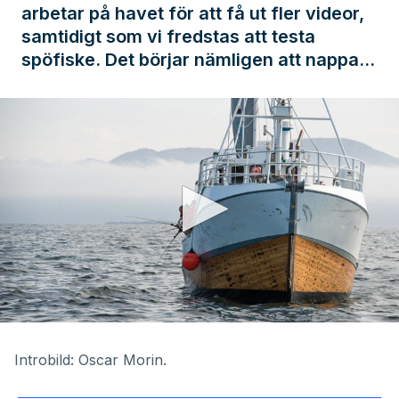
arbetar på havet för att få ut fler videor,
samtidigt som vi fredstas att testa
spöfiske. Det börjar nämligen att nappa…
0
seconds
of
Introbild:
Oscar Morin
.
1
minute,