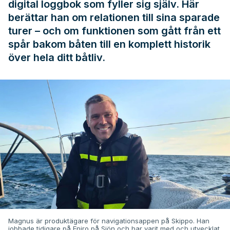
digital loggbok som fyller sig själv. Här
berättar han om relationen till sina sparade
turer – och om funktionen som gått från ett
spår bakom båten till en komplett historik
över hela ditt båtliv.
Magnus är produktägare för navigationsappen på Skippo. Han
jobbade tidigare på Eniro på Sjön och har varit med och utvecklat