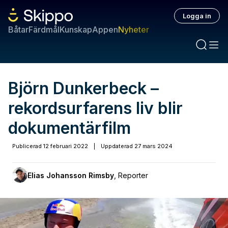
Logga in
Båtar
Färdmål
Kunskap
Appen
Nyheter
Björn Dunkerbeck –
rekordsurfarens liv blir
dokumentärfilm
Publicerad
12 februari 2022
|
Uppdaterad
27 mars 2024
Elias Johansson Rimsby
,
Reporter