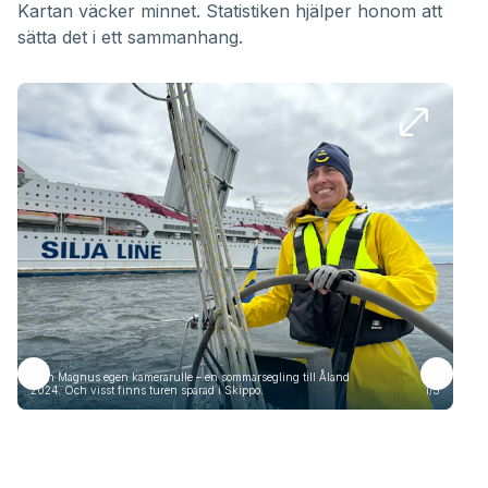
Kartan väcker minnet. Statistiken hjälper honom att
sätta det i ett sammanhang.
Från Magnus egen kamerarulle – en sommarsegling till Åland
Frå
2024. Och visst finns turen sparad i Skippo.
1/5
2024