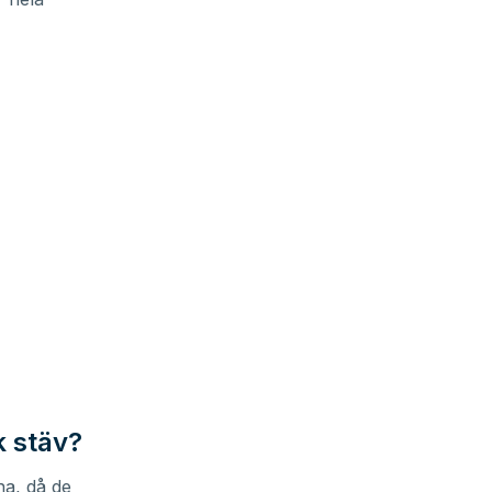
k stäv?
na, då de