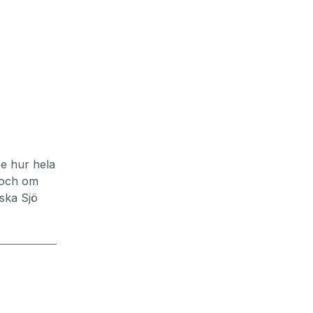
se hur hela
r och om
ska Sjö