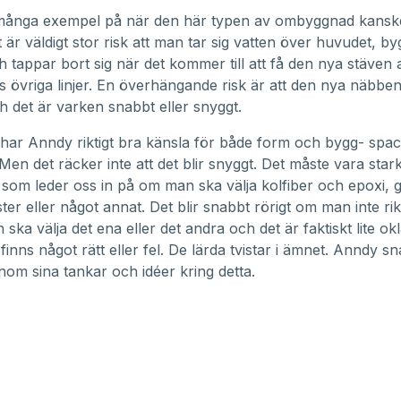
 många exempel på när den här typen av ombyggnad kanske 
 är väldigt stor risk att man tar sig vatten över huvudet, by
 tappar bort sig när det kommer till att få den nya stäven at
 övriga linjer. En överhängande risk är att den nya näbben 
 det är varken snabbt eller snyggt.
s har Anndy riktigt bra känsla för både form och bygg- spa
 Men det räcker inte att det blir snyggt. Det måste vara star
 som leder oss in på om man ska välja kolfiber och epoxi, g
er eller något annat. Det blir snabbt rörigt om man inte rikt
ska välja det ena eller det andra och det är faktiskt lite ok
finns något rätt eller fel. De lärda tvistar i ämnet. Anndy s
genom sina tankar och idéer kring detta.