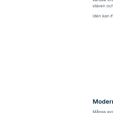
90%
stäven och
Idén kan if
Modern
Många avsk