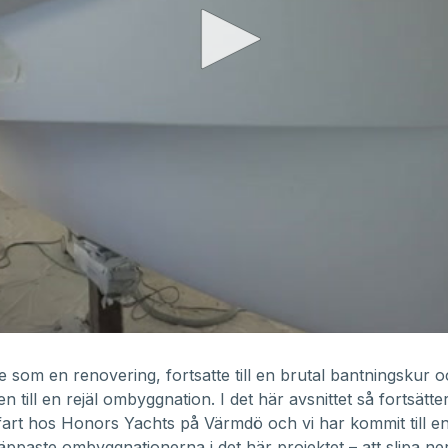
e som en renovering, fortsatte till en brutal bantningskur 
n till en rejäl ombyggnation. I det här avsnittet så fortsätte
fart
hos
Honors Yachts på Värmdö
och vi har kommit till e
ppaste ombyggnationerna i det här projektet – att slipa ne