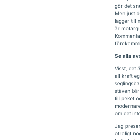
gör det sn
Men just d
lägger til
är motargu
Kommentare
förekommit
Se alla av
Visst, det 
all kraft e
seglingsba
stäven bli
till peket 
modernare 
om det int
Jag prese
otroligt n