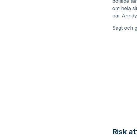
bollade ta
om hela si
när Anndy 
Sagt och g
Risk a