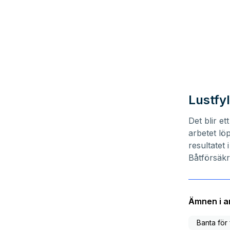
Lustfyl
Det blir e
arbetet lö
resultatet
Båtförsäkr
Ämnen i ar
Banta för