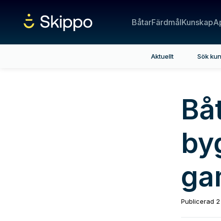
Båtar
Färdmål
Kunskap
A
Aktuellt
Sök ku
Bå
by
ga
Publicerad
2