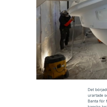
0
seconds
of
Det börjad
14
urartade se
minutes,
42
Banta för 
seconds
Volume
kanske knä