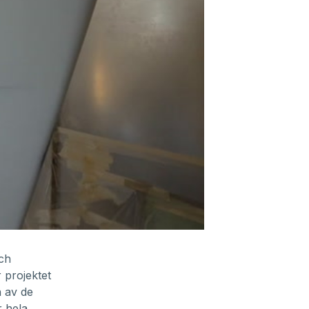
och
r projektet
n av de
r hela