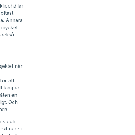
lipphällar.
oftast
na. Annars
a mycket.
 också
rojektet när
för att
öll tampen
båten en
igt. Och
nda.
hts och
it när vi