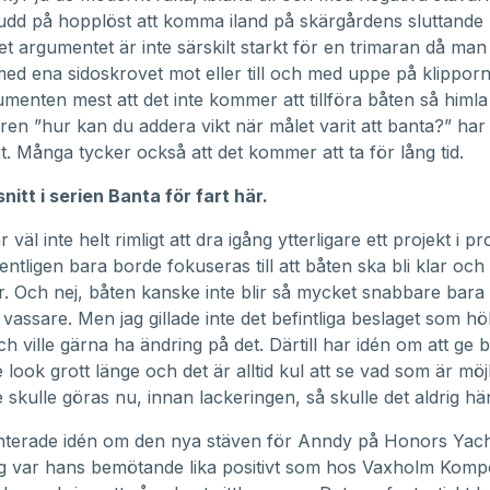
udd på hopplöst att komma iland på skärgårdens sluttande k
et argumentet är inte särskilt starkt för en trimaran då man 
l med ena sidoskrovet mot eller till och med uppe på klippor
menten mest att det inte kommer att tillföra båten så himl
n ”hur kan du addera vikt när målet varit att banta?” har
. Många tycker också att det kommer att ta för lång tid.
snitt i serien Banta för fart här.
är väl inte helt rimligt att dra igång ytterligare ett projekt i p
gentligen bara borde fokuseras till att båten ska bli klar och
r. Och nej, båten kanske inte blir så mycket snabbare bara 
r vassare. Men jag gillade inte det befintliga beslaget som h
och ville gärna ha ändring på det. Därtill har idén om att ge 
look grott länge och det är alltid kul att se vad som är möjl
e skulle göras nu, innan lackeringen, så skulle det aldrig hä
nterade idén om den nya stäven för Anndy på Honors Yac
og var hans bemötande lika positivt som hos
Vaxholm Kompos