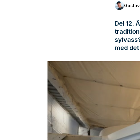
Gustav
Del 12. 
traditio
sylvass?
med det i