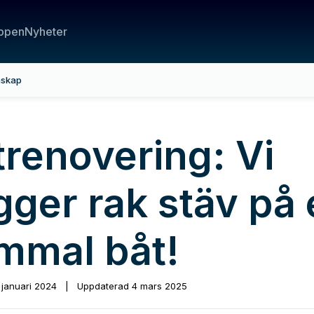
ppen
Nyheter
nskap
trenovering: Vi
gger rak stäv på
mmal båt!
 januari 2024
|
Uppdaterad
4 mars 2025