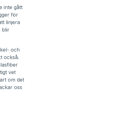
inte gått
gger för
t linjera
blir
ckel- och
kt också.
lasfiber
igt vet
lart om det
nackar oss