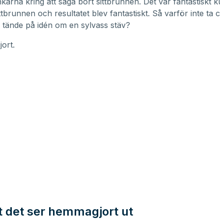
nkarna kring att såga bort sittbrunnen
. Det var fantastiskt
k
ttbrunnen och resultatet blev fantastiskt
. Så varför inte ta
tände på idén om en sylvass stäv?
jort.
tt det ser hemmagjort ut