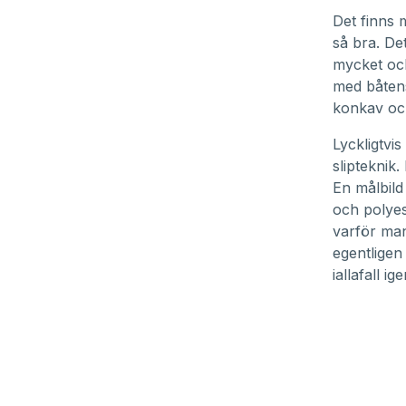
Det finns
så bra. Det
mycket och
med båtens
konkav och
Lyckligtvi
slipteknik.
En målbild
och polyest
varför man 
egentligen 
iallafall i