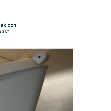
d
rak och
kast