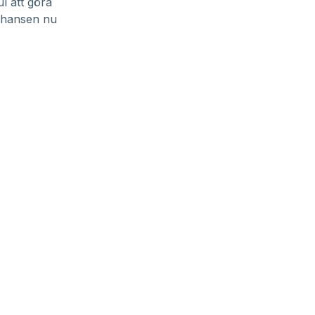
ul att göra
 chansen nu