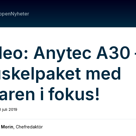
ppen
Nyheter
deo:
Anytec A30 
skelpaket med
aren i fokus!
8 juli 2019
 Morin
,
Chefredaktör