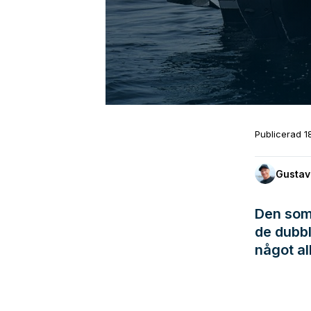
Publicerad
1
Gustav
Den som 
de dubbl
något al