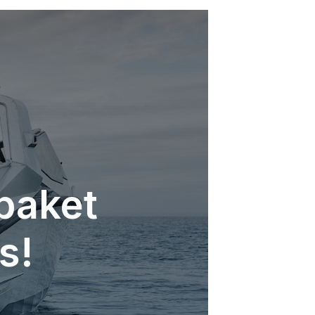
paket
s!