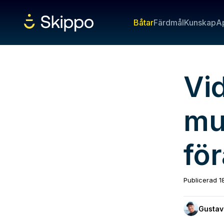
Båtar
Färdmål
Kunskap
A
Vi
mu
för
Publicerad
1
Gustav