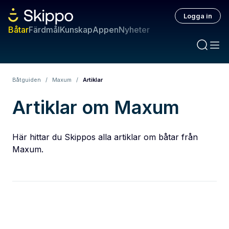
Logga in
Båtar
Färdmål
Kunskap
Appen
Nyheter
Båtguiden
/
Maxum
/
Artiklar
Artiklar om Maxum
Här hittar du Skippos alla artiklar om båtar från
Maxum.