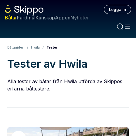
Logga in
Båtar
Färdmål
Kunskap
Appen
Nyheter
Båtguiden
/
Hwila
/
Tester
Tester av Hwila
Alla tester av båtar från Hwila utförda av Skippos
erfarna båttestare.