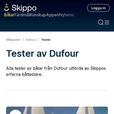
Logga in
Båtar
Färdmål
Kunskap
Appen
Nyheter
Båtguiden
/
Dufour
/
Tester
Tester av Dufour
Alla tester av båtar från Dufour utförda av Skippos
erfarna båttestare.