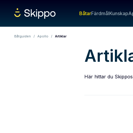
Båtar
Färdmål
Kunskap
A
Båtguiden
/
Apollo
/
Artiklar
Artikl
Här hittar du Skippos 