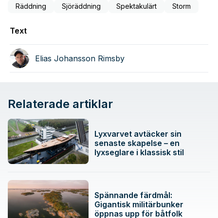
Räddning
Sjöräddning
Spektakulärt
Storm
Text
Elias Johansson Rimsby
Relaterade artiklar
Lyxvarvet avtäcker sin
senaste skapelse – en
lyxseglare i klassisk stil
Spännande färdmål:
Gigantisk militärbunker
öppnas upp för båtfolk