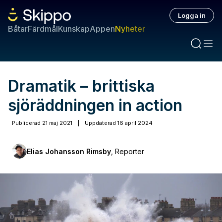
Logga in
Båtar
Färdmål
Kunskap
Appen
Nyheter
Dramatik – brittiska
sjöräddningen in action
Publicerad
21 maj 2021
|
Uppdaterad
16 april 2024
Elias Johansson Rimsby
,
Reporter