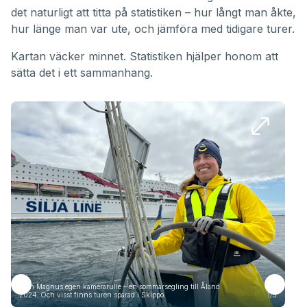
det naturligt att titta på statistiken – hur långt man åkte,
hur länge man var ute, och jämföra med tidigare turer.
Kartan väcker minnet. Statistiken hjälper honom att
sätta det i ett sammanhang.
Från Magnus egen kamerarulle – en sommarsegling till Åland
Frå
2024. Och visst finns turen sparad i Skippo.
1/5
2024