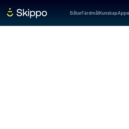
Båtar
Färdmål
Kunskap
App