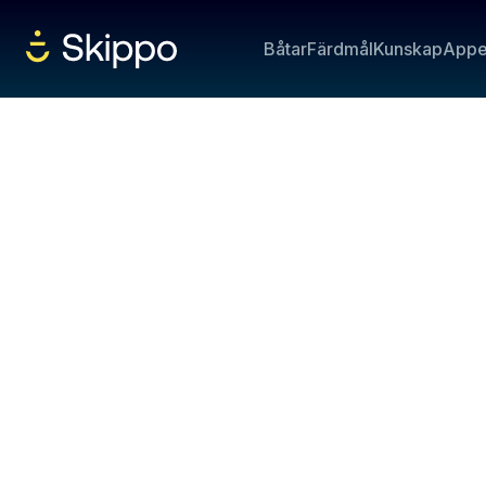
Båtar
Färdmål
Kunskap
App